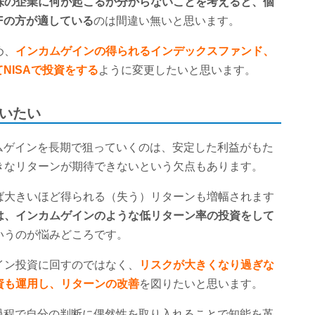
株の企業に何が起こるか分からないことを考えると、個
Fの方が適している
のは間違い無いと思います。
め、
インカムゲインの得られるインデックスファンド、
NISAで投資をする
ように変更したいと思います。
いたい
ムゲインを長期で狙っていくのは、安定した利益がもた
きなリターンが期待できないという欠点もあります。
ば大きいほど得られる（失う）リターンも増幅されます
は、インカムゲインのような低リターン率の投資をして
いうのが悩みどころです。
イン投資に回すのではなく、
リスクが大きくなり過ぎな
資も運用し、リターンの改善
を図りたいと思います。
過程で自分の判断に偶然性を取り入れることで知能を革