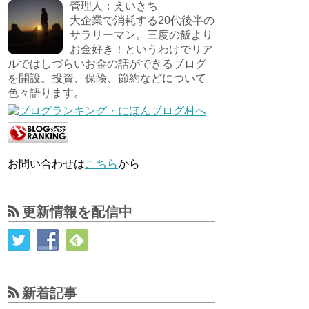
管理人：えいきち
大企業で消耗する20代後半の
サラリーマン。三度の飯より
お金好き！というわけでリア
ルではしづらいお金の話ができるブログ
を開設。投資、保険、節約などについて
色々語ります。
お問い合わせは
こちら
から
更新情報を配信中
新着記事