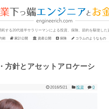
消耗する20代後半サラリーマンによる投資、保険、節約を駆使した
約術
家計公開
資産公開
保険
コラムのようなもの
・方針とアセットアロケーシ
2016/5/21
投資
0