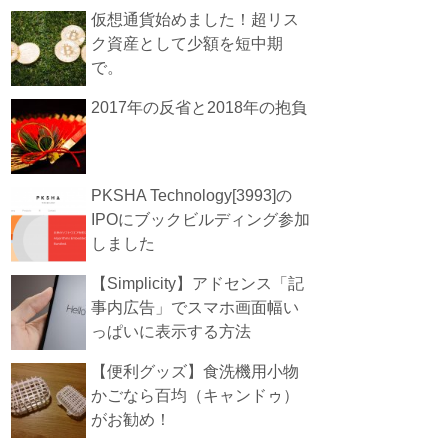
仮想通貨始めました！超リス
ク資産として少額を短中期
で。
2017年の反省と2018年の抱負
PKSHA Technology[3993]の
IPOにブックビルディング参加
しました
【Simplicity】アドセンス「記
事内広告」でスマホ画面幅い
っぱいに表示する方法
【便利グッズ】食洗機用小物
かごなら百均（キャンドゥ）
がお勧め！