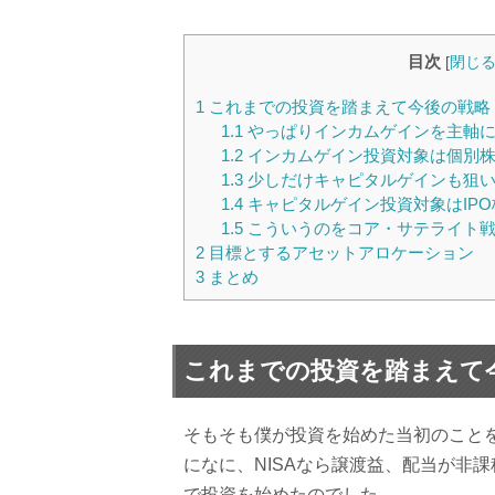
目次
[
閉じ
1
これまでの投資を踏まえて今後の戦略
1.1
やっぱりインカムゲインを主軸
1.2
インカムゲイン投資対象は個別株
1.3
少しだけキャピタルゲインも狙
1.4
キャピタルゲイン投資対象はIP
1.5
こういうのをコア・サテライト戦
2
目標とするアセットアロケーション
3
まとめ
これまでの投資を踏まえて
そもそも僕が投資を始めた当初のことを
になに、NISAなら譲渡益、配当が非
で投資を始めたのでした。