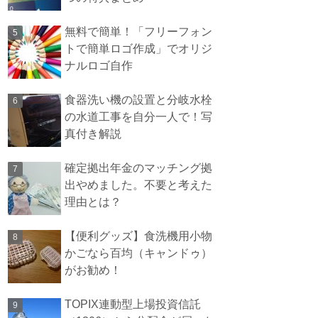
無料で簡単！「フリーフォン
トで簡単ロゴ作成」でオリジ
ナルロゴ自作
食器洗い機の設置と分岐水栓
の水道工事を自分一人で！写
真付き解説
確定拠出年金のマッチング拠
出やめました。不要と考えた
理由とは？
【便利グッズ】食洗機用小物
かごなら百均（キャンドゥ）
がお勧め！
TOPIX連動型上場投資信託