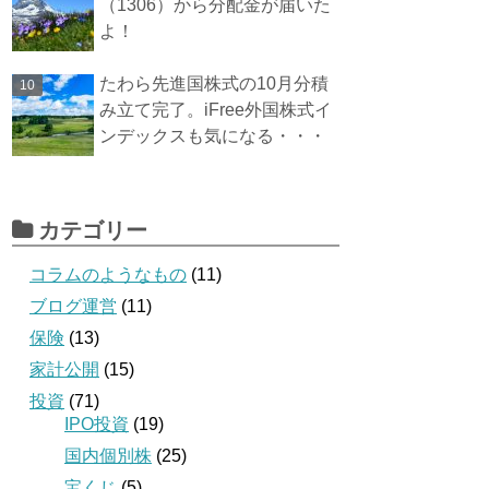
（1306）から分配金が届いた
よ！
たわら先進国株式の10月分積
み立て完了。iFree外国株式イ
ンデックスも気になる・・・
カテゴリー
コラムのようなもの
(11)
ブログ運営
(11)
保険
(13)
家計公開
(15)
投資
(71)
IPO投資
(19)
国内個別株
(25)
宝くじ
(5)