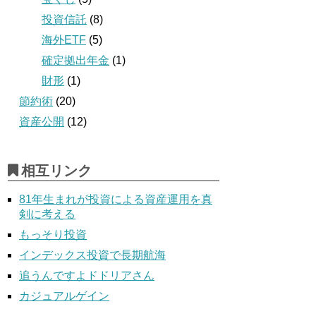
投資信託
(8)
海外ETF
(5)
確定拠出年金
(1)
財形
(1)
節約術
(20)
資産公開
(12)
相互リンク
81年生まれが投資による資産運用を真
剣に考える
もっそり投資
インデックス投資で長期航海
追うんですよドドリアさん
カジュアルゲイン